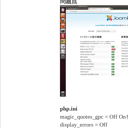
問題点
php.ini
magic_quotes_gpc = Of
display_errors = Off