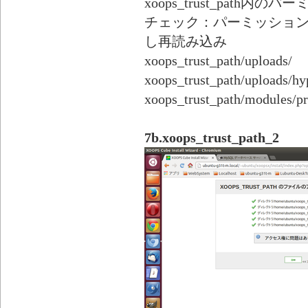
xoops_trust_path内
チェック：パーミッショ
し再読み込み
xoops_trust_path/uploads/
xoops_trust_path/uploads/
xoops_trust_path/modules/pr
7b.xoops_trust_path_2